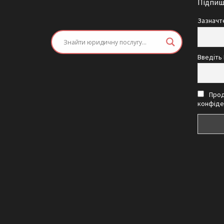
Підпиші
Зазначте
Введіть 
Прод
конфіде