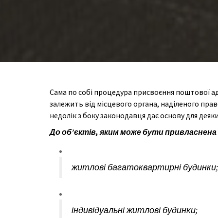
Сама по собі процедура присвоєння поштової адр
залежить від місцевого органа, наділеного прав
недолік з боку законодавця дає основу для дея
До об’єктів, яким може бути привласнена
житлові багатоквартирні будинки;
індивідуальні житлові будинки;