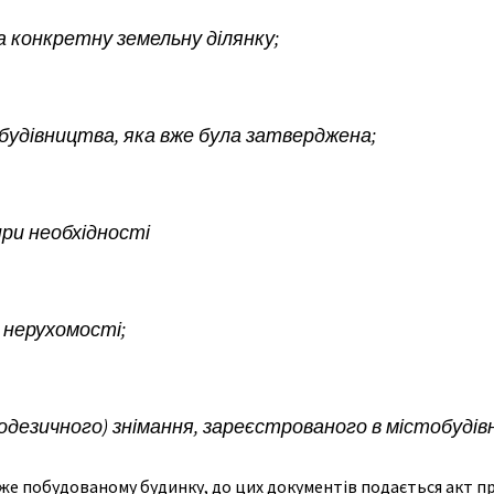
 конкретну земельну ділянку;
будівництва, яка вже була затверджена;
при необхідності
 нерухомості;
еодезичного) знімання, зареєстрованого в містобудів
е побудованому будинку, до цих документів подається акт пр