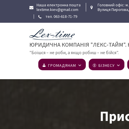
Skip
Наша електронна пошта
Головний офіс: м.
lextime.kiev@gmail.com
Вулиця Пирогова,
to
тел. 063-618-71-79
content
ЮРИДИЧНА КОМПАНІЯ "ЛЕКС-ТАЙМ". Н
"Боїшся – не роби, а якщо робиш – не бійся".
ГРОМАДЯНАМ
БІЗНЕСУ
Прис