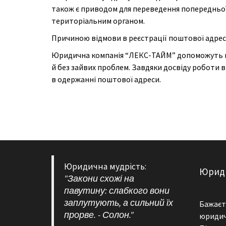
також є приводом для переведення попередньої
територіальним органом.
Причиною відмови в реєстрації поштової адреси
Юридична компанія “ЛЕКС-ТАЙМ” допоможуть ва
й без зайвих проблем. Завдяки досвіду роботи 
в одержанні поштової адреси.
Юридична мудрість:
Юриди
"Закони схожі на
павутину: слабкого вони
заплутують, а сильний їх
Бажаєте
прорве. - Солон."
юридич