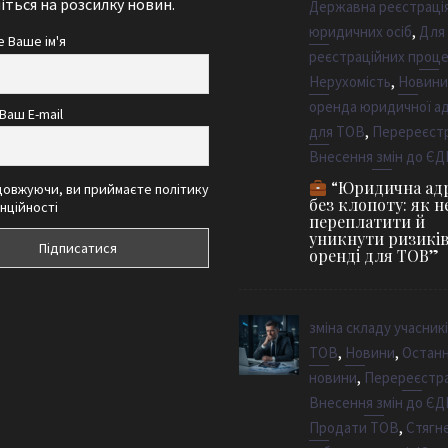
ться на розсилку новин.
Державна реєстраці
,
юридичних осіб
Для
 Ваше ім'я
реєстраційних проц
,
Нерухомість
Новини
оренда юридичної а
Ваш E-mail
,
для ТОВ
Перереєстр
Внесення змін до ЄД
“Юридична ад
овжуючи, ви приймаєте політику
без клопоту: як н
нційності
переплатити й
уникнути ризикі
оренді для ТОВ”
зміна складу учасник
,
,
ТОВ
Новини
Останн
,
новини
Перереєстра
Внесення змін до ЄД
,
Продати ТОВ
Стягн