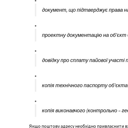
документ, що підтверджує права на
проектну документацію на об’єкт 
довідку про сплату пайової участі 
копія технічного паспорту об’єкта
копія виконавчого (контрольно – г
Якщо поштову адресу необхідно привласнити вж