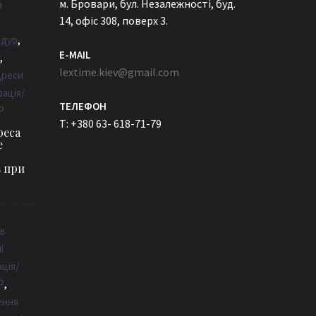
м. Бровари, бул. Незалежності, буд.
я
14, офіс 308, поверх 3.
,
едур
E-MAIL
,
lextime.kiev@gmail.com
дреси
ація/
ТЕЛЕФОН
Р
T: +380 63- 618-71-79
реса
е
в при
ів
і
ція/
,
Р
ення