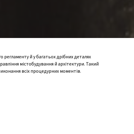
о регламенту й у багатьох дрібних деталях
правління містобудування й архітектури. Такий
виконання всіх процедурних моментів.