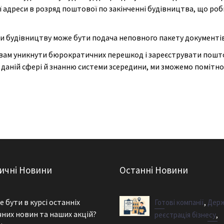
 адреси в розряд поштової по закінченні будівництва, що ро
 будівництву може бути подача неповного пакету документів 
м уникнути бюрократичних перешкод і зареєструвати поштову
в даній сфері й знанню системи зсередини, ми зможемо поміт
чні Новини
Останні Новини
 бути в курсі останніх
,
Готові компанії
Дер
них новин та наших акцій?
,
реєстрація бізнесу