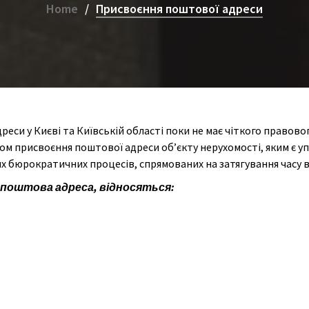
Home
Присвоєння поштової адреси
еси у Києві та Київській області поки не має чіткого правовог
ом присвоєння поштової адреси об’єкту нерухомості, яким є у
ких бюрократичних процесів, спрямованих на затягування часу 
 поштова адреса, відносяться: