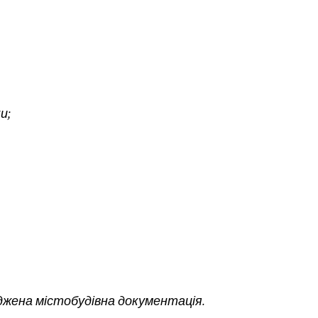
и;
рджена містобудівна документація.