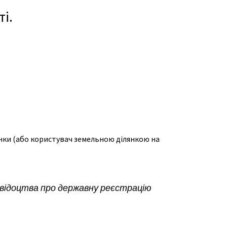
і.
янки (або користувач земельною ділянкою на
 свідоцтва про державну реєстрацію