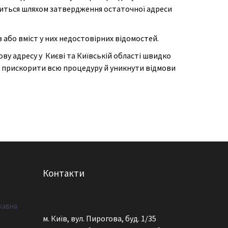
биться шляхом затвердження остаточної адреси
або вміст у них недостовірних відомостей.
 адресу у Києві та Київській області швидко
но прискорити всю процедуру й уникнути відмови
Контакти
жавна
м. Київ, вул. Пирогова, буд. 1/35