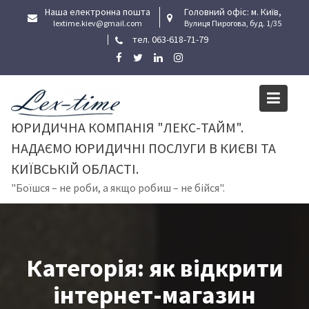
Skip
Наша електронна пошта
Головний офіс: м. Київ,
to
lextime.kiev@gmail.com
Вулиця Пирогова, буд. 1/35
тел. 063-618-71-79
content
ЮРИДИЧНА КОМПАНІЯ "ЛЕКС-ТАЙМ".
НАДАЄМО ЮРИДИЧНІ ПОСЛУГИ В КИЄВІ ТА
КИЇВСЬКІЙ ОБЛАСТІ.
"Боїшся – не роби, а якщо робиш – не бійся".
Категорія:
як відкрити
інтернет-магазин