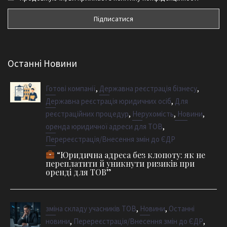
Останні Новини
,
,
Готові компанії
Державна реєстрація бізнесу
,
Державна реєстрація юридичних осіб
Для
,
,
,
реєстраційних процедур
Нерухомість
Новини
,
оренда юридичної адреси для ТОВ
Перереєстрація/Внесення змін до ЄДР
“Юридична адреса без клопоту: як не
переплатити й уникнути ризиків при
оренді для ТОВ”
,
,
зміна складу учасників ТОВ
Новини
Останні
,
,
новини
Перереєстрація/Внесення змін до ЄДР