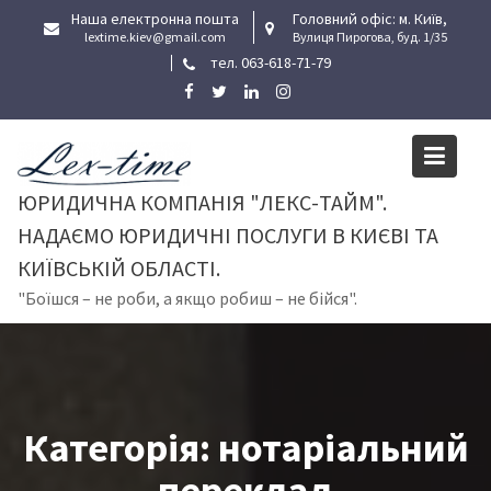
Skip
Наша електронна пошта
Головний офіс: м. Київ,
to
lextime.kiev@gmail.com
Вулиця Пирогова, буд. 1/35
тел. 063-618-71-79
content
ЮРИДИЧНА КОМПАНІЯ "ЛЕКС-ТАЙМ".
НАДАЄМО ЮРИДИЧНІ ПОСЛУГИ В КИЄВІ ТА
КИЇВСЬКІЙ ОБЛАСТІ.
"Боїшся – не роби, а якщо робиш – не бійся".
Категорія:
нотаріальний
переклад