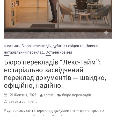
,
,
,
,
апостиль
Бюро перекладів
дублікат свідоцтв
Новини
,
нотаріальний переклад
Останні новини
Бюро перекладів “Лекс-Тайм”:
нотаріально засвідчений
переклад документів — швидко,
офіційно, надійно.
29 Жовтня, 2025
admin
бюро перекладів
Leave a comment
У сучасному світі переклад документів — це не просто