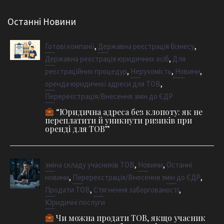
Останні Новини
,
,
Готові компанії
Державна реєстрація бізнесу
,
Державна реєстрація юридичних осіб
Для
,
,
,
реєстраційних процедур
Нерухомість
Новини
,
оренда юридичної адреси для ТОВ
Перереєстрація/Внесення змін до ЄДР
“Юридична адреса без клопоту: як не
переплатити й уникнути ризиків при
оренді для ТОВ”
,
,
зміна складу учасників ТОВ
Новини
Останні
,
,
новини
Перереєстрація/Внесення змін до ЄДР
,
,
Продати ТОВ
Стягнення заборгованості
Юридичні послуги
Чи можна продати ТОВ, якщо учасник