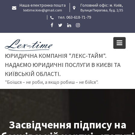
Skip
Наша електронна пошта
Головний офіс: м. Київ,
to
lextime.kiev@gmail.com
Вулиця Пирогова, буд. 1/35
тел. 063-618-71-79
content
ЮРИДИЧНА КОМПАНІЯ "ЛЕКС-ТАЙМ".
НАДАЄМО ЮРИДИЧНІ ПОСЛУГИ В КИЄВІ ТА
КИЇВСЬКІЙ ОБЛАСТІ.
"Боїшся – не роби, а якщо робиш – не бійся".
Засвідчення підпису на