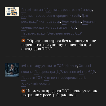
,
,
Готові компанії
Державна реєстрація бізнесу
,
Державна реєстрація юридичних осіб
Для
,
,
,
реєстраційних процедур
Нерухомість
Новини
,
оренда юридичної адреси для ТОВ
Перереєстрація/Внесення змін до ЄДР
“Юридична адреса без клопоту: як не
переплатити й уникнути ризиків при
оренді для ТОВ”
,
,
зміна складу учасників ТОВ
Новини
Останні
,
,
новини
Перереєстрація/Внесення змін до ЄДР
,
,
Продати ТОВ
Стягнення заборгованості
Юридичні послуги
Чи можна продати ТОВ, якщо учасник
потрапив у реєстр боржників