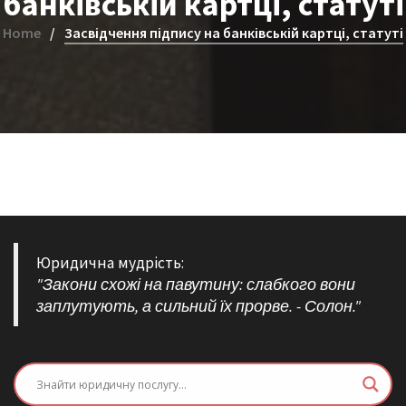
банківській картці, статуті
Home
Засвідчення підпису на банківській картці, статуті
Юридична мудрість:
"Закони схожі на павутину: слабкого вони
заплутують, а сильний їх прорве. - Солон."